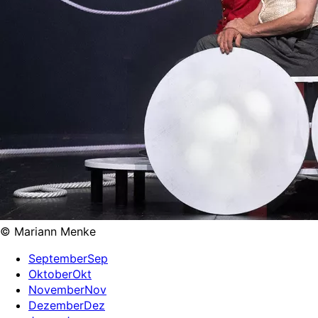
© Mariann Menke
September
Sep
Oktober
Okt
November
Nov
Dezember
Dez